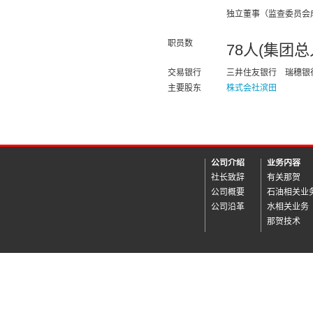
独立董事（监查委员会
职员数
78人(集团总
交易银行
三井住友银行
瑞穗银
主要股东
株式会社滨田
公司介绍
业务内容
社长致辞
有关那贺
公司概要
石油相关业
公司沿革
水相关业务
那贺技术