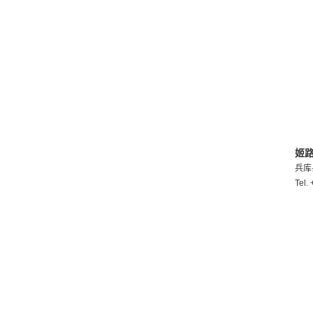
姬
兵库
Tel.