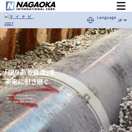
Language
「限りある資源」を
未来に引き継ぐ
いつの時代・社会でも必要不可欠な
「水」と「エネルギー」の未来に、
ビジネスで挑戦・貢献し続けます。