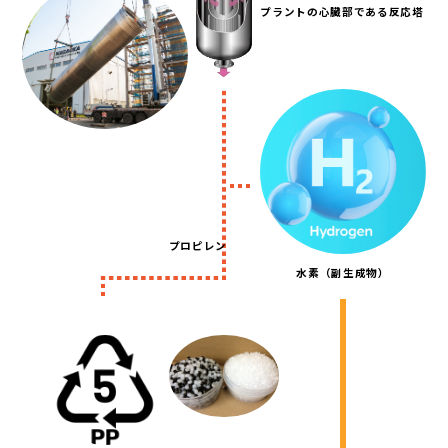
プラントの心臓部
である反応塔
プロピレン
水素
（副生成物）