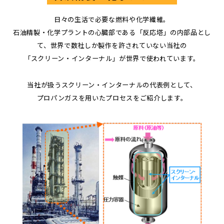
日々の生活で必要な燃料や化学繊維。
石油精製・
化学プラントの心臓部である
「反応塔」
の
内部品
とし
て、世界で数社しか製作を許されていない
当社の
「スクリーン・インターナル」
が
世界で使われています。
当社が扱うスクリーン・インターナル
の
代表例として、
プロパンガス
を
用いた
プロセスをご紹介します。