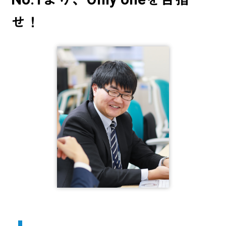
No.1より、Only oneを目指
せ！