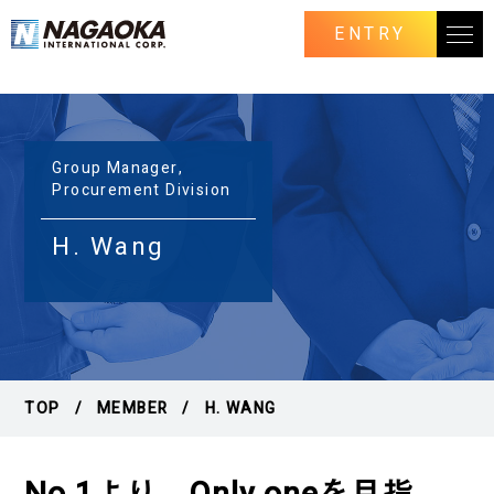
-------------------------------------------------
ENTRY
Group Manager,
Procurement Division
H. Wang
TOP
MEMBER
H. WANG