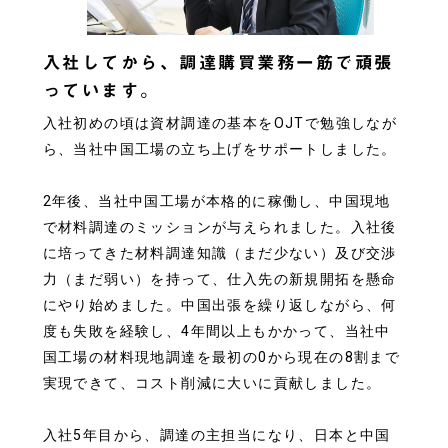
入社してから、調達購買業務一筋で頑張
っています。
入社初めの頃は資材調達の基本をOJTで勉強しなが
ら、当社中国工場の立ち上げをサポートしました。
2年後、当社中国工場が本格的に稼働し、中国現地
で材料調達のミッションが与えられました。入社後
に培ってきた材料調達知識（まだ少ない）及び交渉
力（まだ弱い）を持って、仕入先の新規開拓を懸命
にやり始めました。中国出張を繰り返しながら、何
度も失敗を経験し、4年間以上もかかって、当社中
国工場の材料現地調達を最初の0から現在の8割まで
実現できて、コスト削減に大いに貢献しました。
入社5年目から、調達の主担当になり、日本と中国