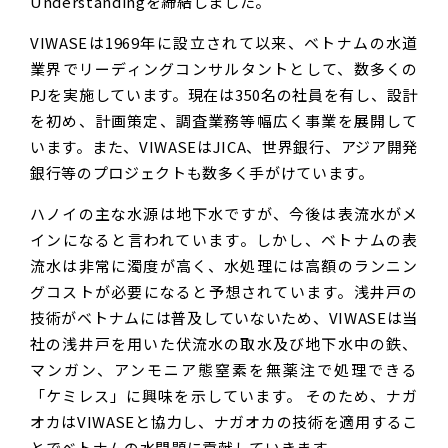
Understandingを締結しました。
VIWASEは1969年に設立されて以来、ベトナムの水道
業界でリーディングコンサルタントとして、数多くの
PJを実施しています。現在は350名の社員を有し、設計
を初め、計画策定、調査業務等幅広く事業を展開して
います。また、VIWASEはJICA、世界銀行、アジア開発
銀行等のプロジェクトも数多く手がけています。
ハノイの主な水源は地下水ですが、今後は表流水がメ
インになると言われています。しかし、ベトナムの表
流水は非常に濁度が高く、水処理には高額のランニン
グコストが必要になると予想されています。浅井戸の
技術がベトナムには普及していないため、VIWASEは当
社の浅井戸を用いた伏流水の取水及び地下水中の鉄、
マンガン、アンモニア態窒素を無薬注で処理できる
「ケミレス」に興味を示しています。 そのため、ナガ
オカはVIWASEと協力し、ナガオカの技術を適用するこ
とでベトナムの水問題に貢献していきます。