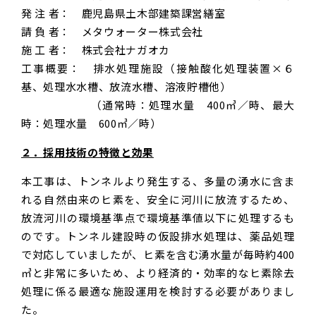
発 注 者： 鹿児島県土木部建築課営繕室
請 負 者： メタウォーター株式会社
施 工 者： 株式会社ナガオカ
工事概要： 排水処理施設（接触酸化処理装置×６
基、処理水水槽、放流水槽、溶液貯槽他）
（通常時：処理水量 400㎥／時、最大
時：処理水量 600㎥／時）
２．採用技術の特徴と効果
本工事は、トンネルより発生する、多量の湧水に含ま
れる自然由来のヒ素を、安全に河川に放流するため、
放流河川の環境基準点で環境基準値以下に処理するも
のです。トンネル建設時の仮設排水処理は、薬品処理
で対応していましたが、ヒ素を含む湧水量が毎時約400
㎥と非常に多いため、より経済的・効率的なヒ素除去
処理に係る最適な施設運用を検討する必要がありまし
た。