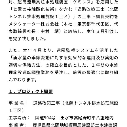
月、超高速無薬注水処理装置「ケミレス」を応用した
「ヒ素の接触酸化技術」を含む「道路改築工事（北薩
トンネル排水処理施設１工区）」の工事下請負契約を
メタウォーター株式会社（本社：東京都千代田区、代
表取締役社長：中村 靖）と締結し、本年３月引渡し
を完了致しました。
また、本年４月より、遠隔監視システムを活用した
「湧水量の季節変動に対する効果的な運用及び薬剤の
適切な供給方法」の確立を目的とした、１年間の水処
理施設運転調整業務を受注し、施設の最適化に取り組
んでおります。
１．プロジェクト概要
事 業 名： 道路改築工事（北薩トンネル排水処理施設
１工区）
工事場所： 国道504号 出水市高尾野町平八重地内
事 業 者： 鹿児島県北薩地域振興局建設部土木建築課