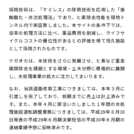
採用技術は、「ケミレス」の除鉄技術を応用した「接
触酸化・共沈処理法」であり、ヒ素除去性能を現地ト
ンネル内で実証致しました。本サイトの条件下では、
従来の処理方法に比べ、薬品費用を削減し、ライフサ
イクルコストの優位性があるとの評価を得て恒久施設
として採用されたものです。
ナガオカは、本技術をさらに発展させ、ヒ素など重金
属類除去を課題とする環境・土木分野に積極的に展開
し、水処理事業の拡大に注力してまいります。
なお、当該道路改築工事につきましては、本年３月に
引渡しを完了しており、前期までに売上は計上済みで
す。また、本年４月に受注いたしました１年間の水処
理施設運転調整業務につきましては、平成29年８月10
日発表の平成29年６月期決算短信の平成30年６月期の
連結業績予想に反映済みです。