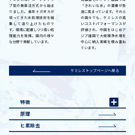
プ型の無薬注方式から始ま
「きれいな水」の需要が急
りました。長年ナガオカが
速に高まっています。それら
培ってきた水処理技術を結
の国々でも、ケミレスの高
集して造り上げたもので
いコストパフォーマンスが
す。環境に配慮しつつ高い処
評価され、中国をはじめア
理能力を発揮。国内の様々
ジア諸国で大規模浄水場を
な分野で貢献しています。
中心に納入実績を積み重ね
ています。
ケミレストップページへ戻る
特徴
原理
ヒ素除去