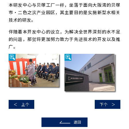
本研发中心与贝塚工厂一样，坐落于面向大阪湾的贝塚
市・二色之滨产业园区，其主要目的是实施新型水相关
技术的研发。
伴随着本开发中心的设立，为解决全世界深刻的水不足
的问题，那贺将更加努力致力于先进技术的开发以及推
广。
＜ 上个
下个 ＞
退回